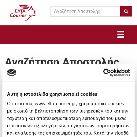
Αναζήτηση Αποστολής
Αναζήτηση Αποστολής
Μπορείτε να αναζητήσετε περισσότερες από μία αποστολές
ταυτόχρονα, πληκτρολογώντας τους αριθμούς αποστολών τους,
χωρισμένους με Enter και πατώντας «ΑΝΑΖΗΤΗΣΗ».
Αυτή η ιστοσελίδα χρησιμοποιεί cookies
Μπορείτε να βρείτε τον αριθμό της αποστολής σας πάνω στο
Συνοδευτικό Δελτίο Ταχυμεταφοράς (ΣΥ.ΔΕ.ΤΑ.) – Voucher, το
Ο ιστότοπος www.elta-courier.gr, χρησιμοποιεί cookies
οποίο τη συνοδεύει.
με σκοπό τη βελτιστοποίηση των υπηρεσιών του και την
Οι αποστολές που πραγματοποιούνται με την υπηρεσία ΕΛΤΑ
ταχύτερη και αποτελεσματικότερη λειτουργία του μέσω
Courier έχουν, κατά κύριο λόγο, την ακόλουθη μορφή:
στατιστικών αξιολογήσεων, συγκριτικών παρατηρήσεων
αποτελούνται από 2 λατινικούς χαρακτήρες, ακολουθούν 9
και ανάλυσης της επισκεψιμότητάς του. Κατά την είσοδό
ψηφία και καταλήγουν σε 2 λατινικούς χαρακτήρες.