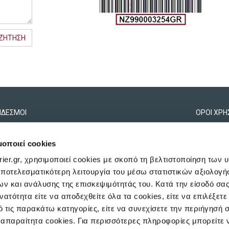
ΖΗΤΗΣΗ
ΝΔΕΣΜΟΙ
ΟΡΟΙ ΧΡΗ
ΠΟΛΙΤΙΚΗ COOKIES
μοποιεί cookies
ΡΥΘΜΙΣΕΙΣ COOKIES
rier.gr, χρησιμοποιεί cookies με σκοπό τη βελτιστοποίηση των
ΠΟΛΙΤΙΚΗ ΠΡΟΣΤΑΣΙΑΣ ΠΡΟΣΩΠΙ
 αποτελεσματικότερη λειτουργία του μέσω στατιστικών αξιολογ
ΧΑΡΤΗΣ ΥΠΟΧΡΕΩΣΕΩΝ ΚΑΤΑΝΑΛ
ν και ανάλυσης της επισκεψιμότητάς του. Κατά την είσοδό σα
ΠΟΛΙΤΙΚΗ ΠΟΙΟΤΗΤΑΣ
νατότητα είτε να αποδεχθείτε όλα τα cookies, είτε να επιλέξετε
 τις παρακάτω κατηγορίες, είτε να συνεχίσετε την περιήγησή 
απαραίτητα cookies. Για περισσότερες πληροφορίες μπορείτε 