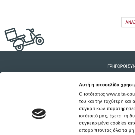
ΑΝΑ
ΓΡΗΓΟΡΟΙ ΣΥ
ΔΙΚΤΥΟ ΚΑΤΑΣΤΗΜΑΤΩΝ
Αυτή η ιστοσελίδα χρησι
ΤΗΛΕΦΩΝΙΚΗ ΕΞΥΠΗΡΕΤΗΣΗ
Ο ιστότοπος www.elta-cou
ΦΟΡΜΑ ΕΠΙΚΟΙΝΩΝΙΑΣ
του και την ταχύτερη και
ΣΥΝΕΡΓΑΣΙΑ
συγκριτικών παρατηρήσεω
ΣΥΧΝΕΣ ΕΡΩΤΗΣΕΙΣ
ιστότοπό μας, έχετε τη δυ
συγκεκριμένα cookies από
απορρίπτοντας όλα τα μη 