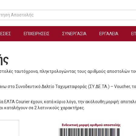
ηση Αποστολής
ΕΣΙΕΣ
ΕΠΙΧΕΙΡΗΣΕΙΣ
ΣΥΝΕΡΓΑΣΙΑ
ΕΡΓΑΛΕΙΑ
ΕΠ
ής
οστολές ταυτόχρονα, πληκτρολογώντας τους αριθμούς αποστολών το
νω στο Συνοδευτικό Δελτίο Ταχυμεταφοράς (ΣΥ.ΔΕ.ΤΑ.) – Voucher, τ
α ΕΛΤΑ Courier έχουν, κατά κύριο λόγο, την ακόλουθη μορφή: αποτελ
αι καταλήγουν σε 2 λατινικούς χαρακτήρες.